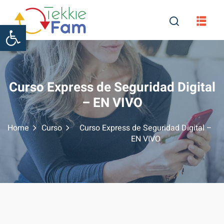
Skip
to
Abrir barra de herramientas
content
Curso Express de Seguridad Digital
– EN VIVO
Home
Curso
Curso Express de Seguridad Digital –
EN VIVO