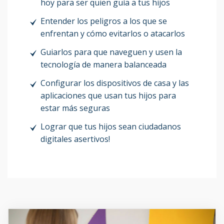
hoy para ser quien guía a tus hijos
de Miami. Puedes crear tu propio grupo (5-
15 personas).
Contáctanos
para saber
Entender los peligros a los que se
detalles.
enfrentan y cómo evitarlos o atacarlos
Módulos
Guiarlos para que naveguen y usen la
tecnología de manera balanceada
1. Facts:
Configurar los dispositivos de casa y las
aplicaciones que usan tus hijos para
La tecnología hoy
estar más seguras
Sé tú quien guíe a tus hijos
Lograr que tus hijos sean ciudadanos
Protege tu hogar y dispositivos de la familia
digitales asertivos!
2. Peligros en línea:
Los 4 peligros más comunes y cómo
evitarlos
Contenido inapropiado