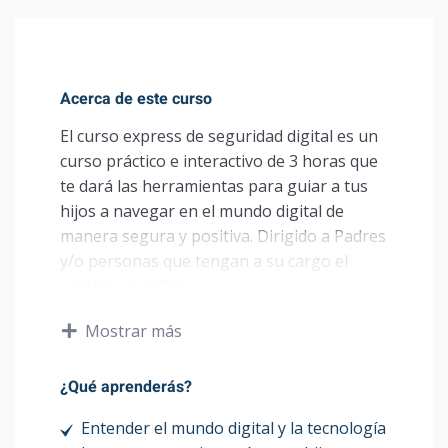
Acerca de este curso
El curso express de seguridad digital es un
curso práctico e interactivo de 3 horas que
te dará las herramientas para guiar a tus
hijos a navegar en el mundo digital de
manera segura y positiva. Dirigido a Padres
y/o personas que tengan a su cargo el
cuidado de niños.
Qué ofrecemos
Mostrar más
El curso está compuesto de 4 módulos que
¿Qué aprenderás?
se imparten en 3 horas el mismo día. El
Entender el mundo digital y la tecnología
curso es en vivo en Miami o vía Zoom fuera