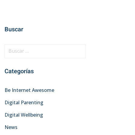
Buscar
B
u
s
Categorías
c
a
r
Be Internet Awesome
:
Digital Parenting
Digital Wellbeing
News