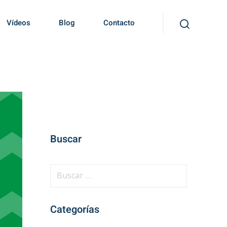
Vídeos
Blog
Contacto
Buscar
B
u
s
Categorías
c
a