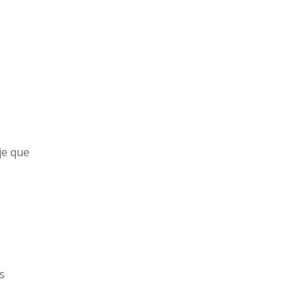
je que
s