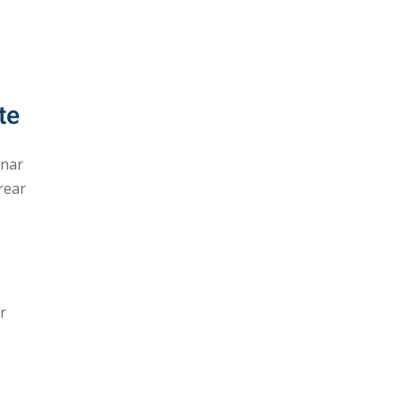
te
onar
rear
r