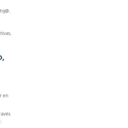
hij@.
tivas,
o,
r en
ravés
.