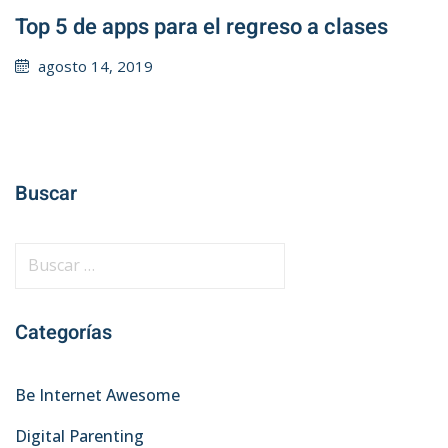
Top 5 de apps para el regreso a clases
Posted
agosto 14, 2019
on
Buscar
B
u
s
Categorías
c
a
r
Be Internet Awesome
:
Digital Parenting