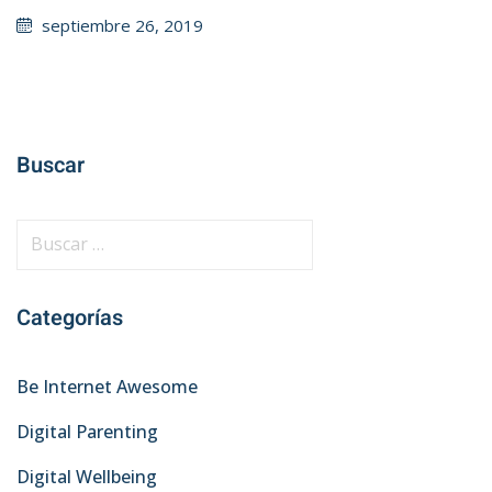
Posted
septiembre 26, 2019
on
Buscar
B
u
s
Categorías
c
a
r
Be Internet Awesome
:
Digital Parenting
Digital Wellbeing