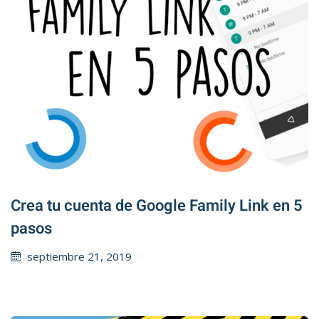
Crea tu cuenta de Google Family Link en 5
pasos
Posted
septiembre 21, 2019
on