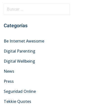
B
u
s
Categorías
c
a
r
Be Internet Awesome
:
Digital Parenting
Digital Wellbeing
News
Press
Seguridad Online
Tekkie Quotes