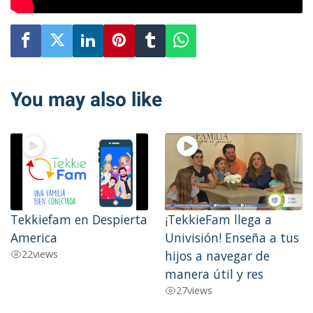
You may also like
Tekkiefam en Despierta
¡TekkieFam llega a
America
Univisión! Enseña a tus
22
views
hijos a navegar de
manera útil y res
27
views