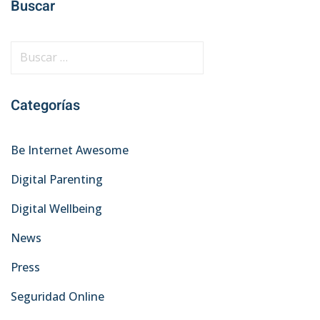
Buscar
B
u
s
Categorías
c
a
r
Be Internet Awesome
:
Digital Parenting
Digital Wellbeing
News
Press
Seguridad Online