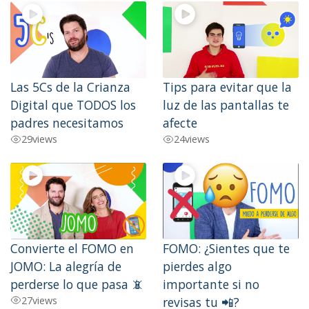
Las 5Cs de la Crianza
Tips para evitar que la
Digital que TODOS los
luz de las pantallas te
padres necesitamos
afecte
29
views
24
views
Convierte el FOMO en
FOMO: ¿Sientes que te
JOMO: La alegría de
pierdes algo
perderse lo que pasa 📵
importante si no
27
views
revisas tu 📲?