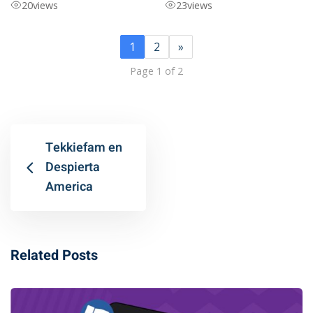
20
views
23
views
1
2
»
Page 1 of 2
Tekkiefam en
Despierta
America
Related Posts